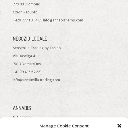
779 00 Olomouc
Czech Republic
+420 777 19 64 69 info@annabishemp.com
NEGOZIO LOCALE
Sensimilla-Trading by Tanino
Via Baselga 4
7013 Domat/Ems
+41 79 435 57 88
info@sensimilla-trading.com
ANNABIS
Negozio
Manage Cookie Consent
Riguardo a noi