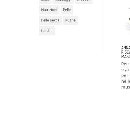
Nutrizioni
Pelle
Pelle secca
Rughe
tendini
ANNA
RISC
MASS
Ris
e ar
per 
nell
musc