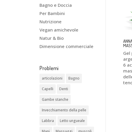
Bagno e Doccia
Per Bambini
Nutrizione
Vegan amichevole
Natur & Bio
ANNA
MASS
Dimensione commerciale
Gel 
arg
6 ac
Problemi
mass
dell
articolazioni
Bagno
tend
Capelli
Denti
Gambe stanche
Invecchiamento della pelle
Labbra
Letto ungueale
Mani
Massaggi
muscoli