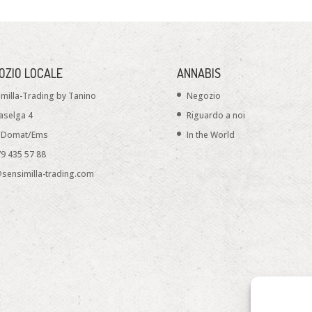
OZIO LOCALE
ANNABIS
milla-Trading by Tanino
Negozio
aselga 4
Riguardo a noi
 Domat/Ems
In the World
9 435 57 88
@sensimilla-trading.com