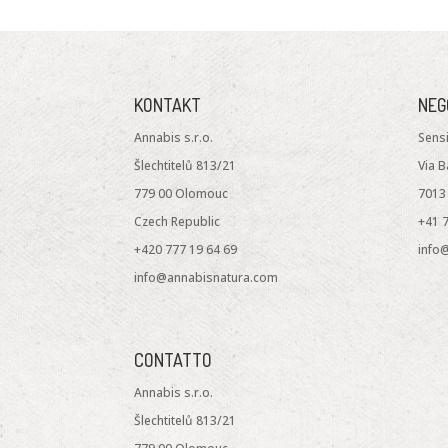
KONTAKT
NEG
Annabis s.r.o.
Sensi
Šlechtitelů 813/21
Via B
779 00 Olomouc
7013
Czech Republic
+41 7
+420 777 19 64 69
info
info@annabisnatura.com
CONTATTO
Annabis s.r.o.
Šlechtitelů 813/21