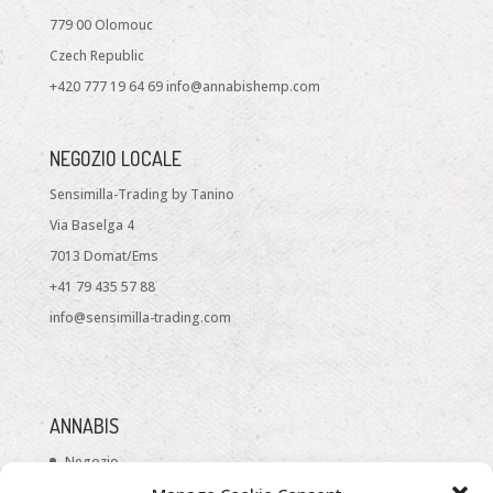
779 00 Olomouc
Czech Republic
+420 777 19 64 69 info@annabishemp.com
NEGOZIO LOCALE
Sensimilla-Trading by Tanino
Via Baselga 4
7013 Domat/Ems
+41 79 435 57 88
info@sensimilla-trading.com
ANNABIS
Negozio
Riguardo a noi